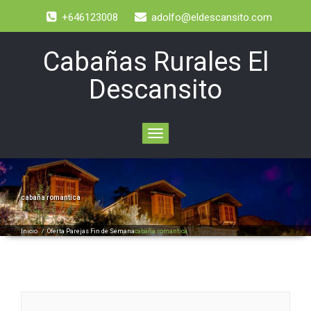
+646123008
adolfo@eldescansito.com
Cabañas Rurales El
Descansito
Toggle
navigation
cabaña romantica
Inicio
/
Oferta Parejas Fin de Semana
cabaña romantica