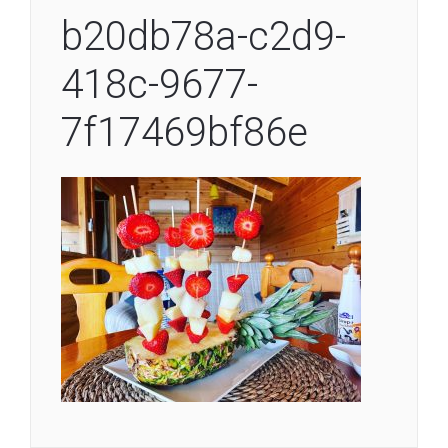
b20db78a-c2d9-
418c-9677-
7f17469bf86e