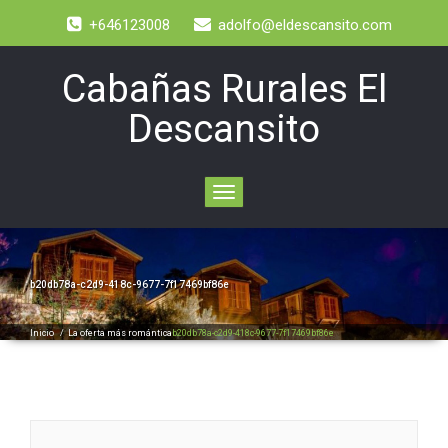
+646123008
adolfo@eldescansito.com
Cabañas Rurales El
Descansito
Toggle
navigation
b20db78a-c2d9-418c-9677-7f17469bf86e
Inicio
/
La oferta más romántica
b20db78a-c2d9-418c-9677-7f17469bf86e