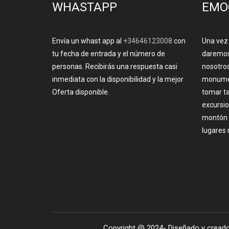
WHASTAPP
EMO
Envía un whast app al
+34646123008
con
Una vez
tu fecha de entrada y el número de
daremos
personas. Recibirás una respuesta casi
nosotros
inmediata con la disponibilidad y la mejor
monumen
Oferta disponible.
tomar ta
excursio
montón d
lugares 
Copyright @ 2024- Diseñado y creado