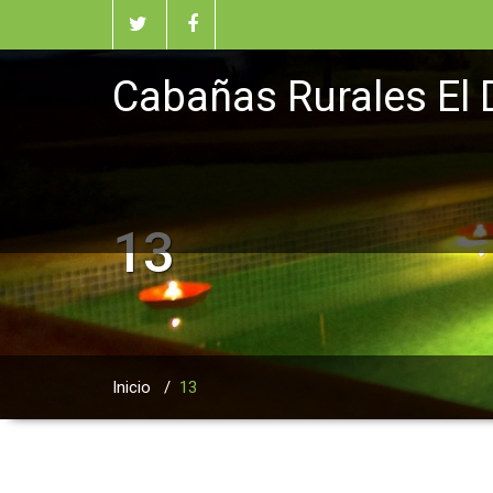
Cabañas Rurales El 
13
Inicio
/
13