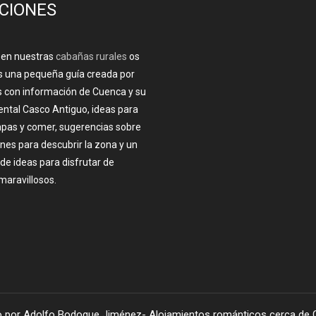
CIONES
 en nuestras
cabañas rurales
os
 una pequeña guía creada por
 con información de Cuenca y su
tal Casco Antiguo, ideas para
pas y comer, sugerencias sobre
nes para descubrir la zona y un
e ideas para disfrutar de
maravillosos.
 por Adolfo Bodoque Jiménez- Alojamientos románticos cerca de C