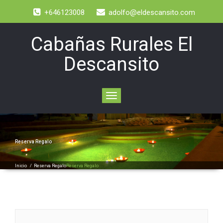
+646123008
adolfo@eldescansito.com
Cabañas Rurales El
Descansito
Toggle
navigation
Reserva Regalo
Inicio
/
Reserva Regalo
Reserva Regalo