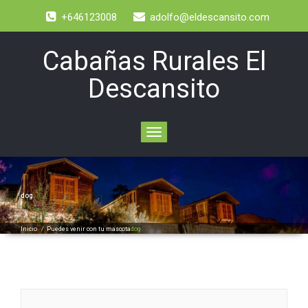
+646123008
adolfo@eldescansito.com
Cabañas Rurales El
Descansito
Toggle
navigation
dog
Inicio
/
Puedes venir con tu mascota
dog